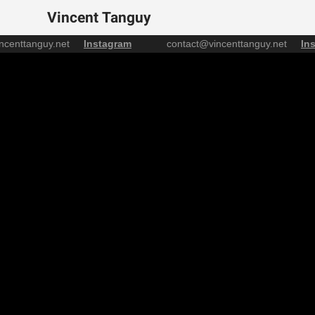
Vincent Tanguy
incenttanguy.net
Instagram
contact@vincenttanguy.net
Ins