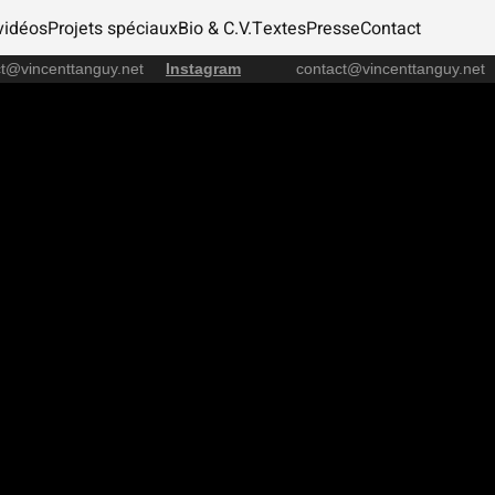
vidéos
Projets spéciaux
Bio & C.V.
Textes
Presse
Contact
ct@vincenttanguy.net
Instagram
contact@vincenttanguy.ne