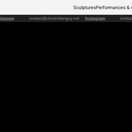
Sculptures
Performances & 
tagram
contact@vincenttanguy.net
Instagram
conta