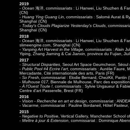
2019
-
Ocean
海洋
, commissariats : Li Hanwei, Liu Shuzhen & F
(CN)
-
Huang Ying Guang Lin
, commissariats : Salomé Aurat & R
Shanghaï (CN)
-
Today's Clouds Plagiarize Yesterday's Clouds
, commissaria
Shanghaï (CN)
2018
-
Ocean
海洋
, commissariats : Li Hanwei, Liu Shuzhen & Fa
slimeengine.com, Shanghaï (CN)
-
Yanping Art Harvest in the Village
, commissariats : Alain J
Yiping, Zhang Jiaming & Cai Jianxin, province du Fujian, Ji
2017
-
Structural Disparities
, Seoul Art Space Geumcheon, Séoul 
-
Public Pool #4 Ecrire l'art
, commissariats : Aurélie Faure, 
Mercadante, Cité internationale des arts, Paris (FR)
-
So Fresh
, commissariat : Elodie Bernard, ChezKit, Pantin 
-
Mulhouse 017
, Biennale de Mulhouse, Parc des expositio
-
À l'Ouest Toute !
, commissariats : Sylvie Ungaueur & Fab
Centre d'art Passerelle, Brest (FR)
2016
-
Vision - Recherche en art et design
, commissariat : ANDEA
-
Vacarme
, commissariat : Pauline Bordaneil, Hôtel Pasteur
2015
-
Negative to Positive
, Vertical Gallery, Manchester School o
-
Mettre à jour & Extension
, commissariat : Dominique Abe