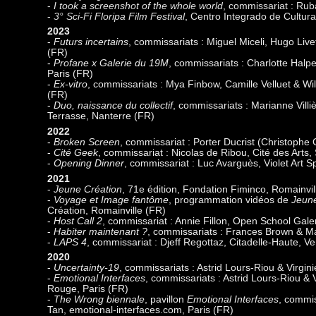
-
I took a screenshot of the whole world
, commissariat : Rub
-
3° Sci-Fi Floripa Film Festival
, Centro Integrado de Cultura
2023
-
Futurs incertains
, commissariats : Miguel Miceli, Hugo Live
(FR)
-
Profane x Galerie du 19M
, commissariats : Charlotte Halp
Paris (FR)
-
Ex-vitro
, commissariats : Mya Finbow, Camille Velluet & Wil
(FR)
-
Duo, naissance du collectif
, commissariats : Marianne Vill
Terrasse, Nanterre (FR)
2022
-
Broken Screen
, commissariat : Porter Ducrist (Christophe 
-
Cité Geek
, commissariat : Nicolas de Ribou, Cité des Arts
-
Opening Dinner
, commissariat : Luc Avarguès, Violet Art 
2021
-
Jeune Création
, 71e édition, Fondation Fiminco, Romainvil
-
Voyage et Image fantôme
, programmation vidéos de
Jeune
Création, Romainville (FR)
-
Host Call 2
, commissariat : Annie Fillon, Open School Gale
-
Habiter maintenant ?
, commissariats : Frances Brown & Mar
-
LAPS 4
, commissariat : Djeff Regottaz, Citadelle-Haute, V
2020
-
Uncertainty-19
, commissariats : Astrid Lours-Riou & Virgin
-
Emotional Interfaces
, commissariats : Astrid Lours-Riou &
Rouge, Paris (FR)
-
The Wrong biennale
, pavillon
Emotional Interfaces
, commis
Tan, emotional-interfaces.com, Paris (FR)