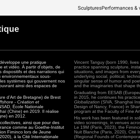
Sculptures
Performances & 
tique
) développe une pratique
Vincent Tanguy (born 1990, lives 
e et vidéo. À partir d'objets, de
practice spanning sculpture, inst
 dispositifs et des narrations qui
situations, and images from everyd
 ou environnementaux sous-
underlying social, political, tech
e les systèmes qui gouvernent nos
singular sense of humor and poet
 ouvrant ainsi des espaces de
and the imaginaries that shape th
Graduating from EESAB‭ (‬European H
e d’Art de Bretagne‭) ‬de Brest
‬in 2015‭, ‬he continues his pract
fshore‭ - ‬Création et
Globalization
‭
(SIVA, Shanghai Insi
ENSAD‭, ‬École Nationale
Design of Nancy‭, ‬France‭) ‬in Shang
 (‬Chine‭) ‬en 2019‭. ‬Il réalise
‬program at the Faculty of Fine Arts 
‭) ‬en 2012‭.‬
His work has been featured in so
collectives, ainsi que pour des
video screenings, in venues acros
 France comme au Goethe-Institut
Le 19M (Paris, 2023), the Fiminc
tion Fiminco lors de Jeune
Nuit Blanche (Paris, 2020), Cité 
2020), à la Cité Internationale
(Regional Founds of Contemporary