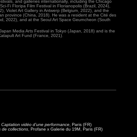
 festivals, and galleries internationally, including the Chicago
i-Fi Floripa Film Festival in Florianopolis (Brazil, 2024),
22),
Violet Art Gallery in Antwerp‭ (‬Belgium‭, ‬2022‭), ‬and the
 province‭ (‬China‭, ‬2018‭)
. He was a resident at the Cité des
and, 2022), and at the Seoul Art Space Geumcheon (South
 Japan Media Arts Festival in Tokyo (Japan, 2018) and is the
 Katapult Art Fund (France, 2021).
P
Captation vidéo d’une performance
, Paris (FR)
de collections
, Profane x Galerie du 19M, Paris (FR)