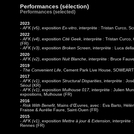
Performances (sélection)
Performances (selected)
2023
-
AFK (v5)
, exposition
Ex-vitro
, interprète : Tristan Curco, S
2022
-
AFK (v4)
, exposition
Cité Geek
, interprète : Tristan Curco
(FR)
-
AFK (v3)
, exposition
Broken Screen
, interprète : Luca del
2020
-
AFK (v2)
, exposition
Nuit Blanche
, interprète : Bruce Fauv
2019
-
The Convenient Life
, Cement Park Live House, SOWEART
2017
-
AFK (v1)
, exposition
Structural Disparities
, interprète : J
Séoul (KR)
-
AFK (v1)
, exposition
Mulhouse 017
, interprète : Julien M
expositions, Mulhouse (FR)
2016
-
Risk With Benefit
, Mains d'Œuvres, avec : Eva Barto, Hélè
Fraisse & Aurélie Faure, Saint-Ouen (FR)
2015
-
AFK (v1)
, exposition
Mettre à jour & Extension
, interprète
Rennes (FR)