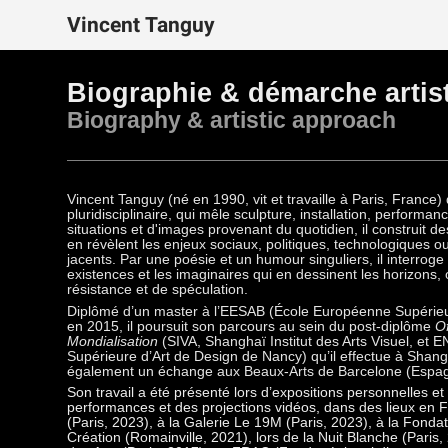
Vincent Tanguy
Biographie & démarche artis
Biography & artistic approach
Vincent Tanguy (né en 1990, vit et travaille à Paris, France
pluridisciplinaire, qui mêle sculpture, installation, performanc
situations et d'images provenant du quotidien, il construit des
en révèlent les enjeux sociaux, politiques, technologiques
jacents. Par une poésie et un humour singuliers, il interrog
existences et les imaginaires qui en dessinent les horizons,
résistance et de spéculation.
Diplômé d’un master à l’EESAB‭ (‬École Européenne Supérieur
en 2015‭, ‬il poursuit son parcours au sein du post-diplôme‭ ‬
Of
Mondialisation
‭ (SIVA, Shanghaï Institut des Arts Visuel, et‬ 
Supérieure d’Art de Design de Nancy‭) ‬qu’il effectue à Shanghaï‭
également un échange aux Beaux-Arts de Barcelone‭ (‬Espagne
Son travail a été présenté lors d’expositions personnelles et 
performances et des projections vidéos, dans des lieux en
(Paris, 2023), à la Galerie Le 19M (Paris, 2023), à la Fonda
Création (Romainville, 2021), lors de la Nuit Blanche (Paris, 