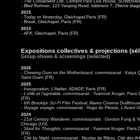
-
The Convenient Life
, Cement Park Live House, SOWERAR
-
Bled Rohmer
, 123 Yanping Road, bâtiment 7, 29ème étag
2015
-
Today to Yesterday,
Gleichapel,Paris (FR)
-
Break
, Gleichapel, Paris (FR)
2014
-
AFK
, Gleichapel, Paris (FR)
Expositions collectives & projections (sé
Group shows & screenings (selected)
2026
-
Chewing Gum on the Motherboard
, commissariat : Katya 
Saint-Ouen (FR)
2025
-
Inauguration
, L’Atelier, ADAGP, Paris (FR)
-
L’utile et l’agréable
, commissariat : Yvannoé Kruger, Paris 
(FR)
-
6th Brooklyn Sci-Fi Film Festival
, Alamo Cinema Drafthouse
-
Voyage voyage
, commissariat : Hugo du Plessix,
L’Avant G
2024
-
21st Century Wanderer
, commissariats : Gordon Fung & 
Chicago (US)
-
Stool for Thoughts
, commissariat : Yvannoé Kruger, Paris 
(FR)
-
Cité by Night
, commissariat : Nicolas de Ribou, Cité des A