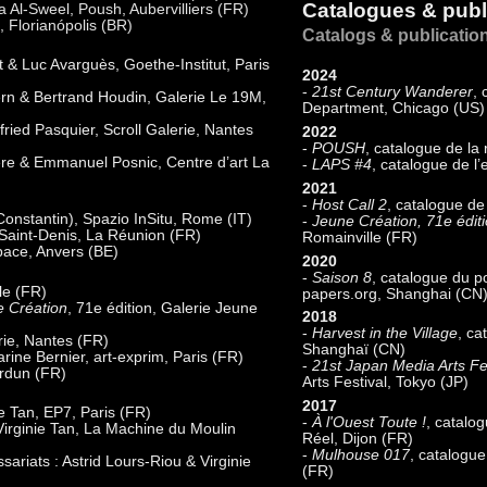
Catalogues & publi
a Al-Sweel, Poush, Aubervilliers (FR)
, Florianópolis (BR)
Catalogs & publication
t & Luc Avarguès, Goethe-Institut, Paris
2024
-
21st Century Wanderer
, 
ern & Bertrand Houdin, Galerie Le 19M,
Department, Chicago (US)
fried Pasquier, Scroll Galerie, Nantes
2022
-
POUSH
, catalogue de la 
ière & Emmanuel Posnic, Centre d’art La
-
LAPS #4
, catalogue de l’
2021
-
Host Call 2
, catalogue de
Constantin), Spazio InSitu, Rome (IT)
-
Jeune Création, 71e édit
, Saint-Denis, La Réunion (FR)
Romainville (FR)
Space, Anvers (BE)
2020
-
Saison 8
, catalogue du p
le (FR)
papers.org, Shanghai (CN
 Création
, 71e édition, Galerie Jeune
2018
-
Harvest in the Village
, ca
rie, Nantes (FR)
Shanghaï (CN)
ine Bernier, art-exprim, Paris (FR)
-
21st Japan Media Arts Fe
erdun (FR)
Arts Festival, Tokyo (JP)
2017
ie Tan, EP7, Paris (FR)
-
À l'Ouest Toute !
, catalo
 Virginie Tan, La Machine du Moulin
Réel, Dijon (FR)
-
Mulhouse 017
, catalogu
sariats : Astrid Lours-Riou & Virginie
(FR)