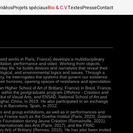
vidéos
Projets spéciaux
Bio & C.V.
Textes
Presse
Contact
and works in Paris, France) develops a multidisciplinary
allation, performance and video. Working from objects,
ay life, he builds devices and narratives that reveal their
nological, and environmental logics and issues. Through a
ry, he interrogates the systems that govern our existence
eir horizons, opening spaces of resistance and speculation.
igher School of Art of Brittany‭, ‬France‭) ‬in Brest‭, ‬France‭,
ice within the postgraduate program‭
‬Offshore‭ - ‬Creation and
tut of Visual Arts, and ‬ENSAD‭, ‬National School of Art and
hai‭, ‬China‭, ‬in 2019
. ‬He also participated in an exchange‭
in Barcelona‭, ‬Spain‭, ‬in 2012‭.‬
lo and group exhibitions, as well as in performances and
s France such as the Goethe-Institut (Paris, 2023), Galerie
o Foundation during Jeune Création (Romainville, 2021),
Internationale des Arts (Paris, 2017), and the FRAC
 Art) of Brittany (Rennes, 2015). He has also been invited