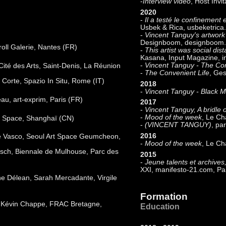
-
Interview vidéo
, Host Invi
2020
-
Il a testé le confinement
Usbek & Rica, usbeketrica
-
Vincent Tanguy's artwork 
Designboom, designboom
croll Galerie, Nantes (FR)
-
This artist was social di
Kasana, Input Magazine, 
-
Vincent Tanguy - The Con
, Cité des Arts, Saint-Denis, La Réunion
-
The Convenient Life
, Ge
la Corte, Spazio In Situ, Rome (IT)
2018
-
Vincent Tanguy - Black M
eau, art-exprim, Paris (FR)
2017
-
Vincent Tanguy, A bridle
-
Mood of the week
, Le Ch
 Space, Shanghaï (CN)
-
(VINCENT TANGUY)
, pa
2016
osé Vasco, Seoul Art Space Geumcheon,
-
Mood of the week
, Le Ch
unsch, Biennale de Mulhouse, Parc des
2015
-
Jeune talents et archive
XXI, manifesto-21.com, Pa
ne Délean, Sarah Mercadante, Virgile
Formation
 : Kévin Chappe, FRAC Bretagne,
Education