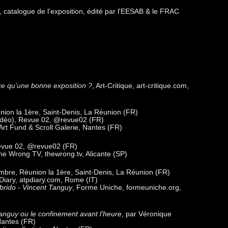
, catalogue de l’exposition, édité par l'EESAB & le FRAC
ce qu’une bonne exposition ?
, Art-Critique, art-critique.com,
éunion la 1ère, Saint-Denis, La Réunion (FR)
 vidéo), Revue 02, @revue02 (FR)
 Art Fund & Scroll Galerie, Nantes (
FR)
Revue 02, @revue02 (FR)
he Wrong TV, thewrong.tv, Alicante (SP)
mbre, Réunion la 1ère, Saint-Denis, La Réunion (FR)
Diary, atpdiary.com, Rome (IT)
brido
- Vincent Tanguy
, Forme Uniche, formeuniche.org,
nguy ou le confinement avant l’heure
, par Véronique
Nantes (FR)