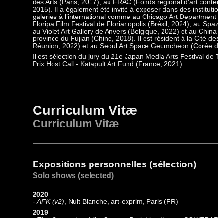
des Arts (Paris, 2017), au FRAC (Fonds régional d’art con
2015). Il a également été invité à exposer dans des institution
galeries à l’international comme au Chicago Art Department 
Floripa Film Festival de Florianopolis (Brésil, 2024), au Spaz
au Violet Art Gallery de Anvers (Belgique, 2022) et au China
province du Fujian (Chine, 2018). Il est résident à la Cité de
Réunion, 2022) et au Seoul Art Space Geumcheon (Corée d
Il est sélection du jury du 21e Japan Media Arts Festival de
Prix Host Call - Katapult Art Fund (France, 2021).
Curriculum Vitæ
Curriculum V
itæ
Expositions personnelles (sélection)
Solo shows (selected)
2020
-
AFK (v2)
, Nuit Blanche, art-exprim, Paris (FR)
2019