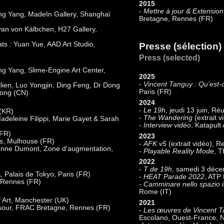
2015
-
Mettre à jour & Extension
ang Yang, MadeIn Gallery, Shanghaï
Bretagne, Rennes (FR)
yan von Kälbchen, H27 Gallery,
ts : Yuan Yue, AAD Art Studio,
Presse (sélection)
Press (selected)
ng Yang, Slime-Engine Art Center,
2025
-
Vincent Tanguy : Qu’est-
ullien, Luo Yongjin, Ding Feng, Dr Dong
Paris (FR)
ulong (CN)
2024
-
Le 19h
, jeudi 13 juin, R
(KR)
-
The Wandering
(extrait
Madeleine Filippi, Marie Gayet & Sarah
-
Interview vidéo
, Katapult
(FR)
2023
ns, Mulhouse (FR)
-
AFK v5
(extrait vidéo), 
ienne Dumont, Zone d'augmentation,
-
Playable Reality Mode
, T
2022
-
T de 19h
, samedi 3 déce
, Palais de Tokyo, Paris (FR)
-
HEAT Parade 2022
, ATP 
, Rennes (FR)
-
Camminare nello spazio i
Rome (IT)
f Art, Manchester (UK)
2021
nsour, FRAC Bretagne, Rennes (FR)
-
Les œuvres de Vincent Ta
Escolano, Ouest-France, 