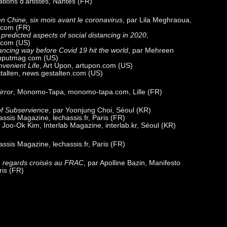
tations d’artistes, Nantes (FR)
 en Chine, six mois avant le coronavirus
, par Lila Meghraoua,
.com (FR)
predicted aspects of social distancing in 2020
,
.com (US)
stancing way before Covid 19 hit the world
, par Mehreen
inputmag.com (US)
venient Life
, Art Upon, artupon.com (US)
stalten, news.gestalten.com (US)
irror
, Monomo-Tapa, monomo-tapa.com, Lille (FR)
 of Subservience
, par Yoonjung Choi, Séoul (KR)
assis Magazine, lechassis.fr, Paris (FR)
r Joo-Ok Kim, Interlab Magazine, interlab.kr, Séoul (KR)
assis Magazine, lechassis.fr, Paris (FR)
s, regards croisés au FRAC
, par Apolline Bazin, Manifesto
ris (FR)