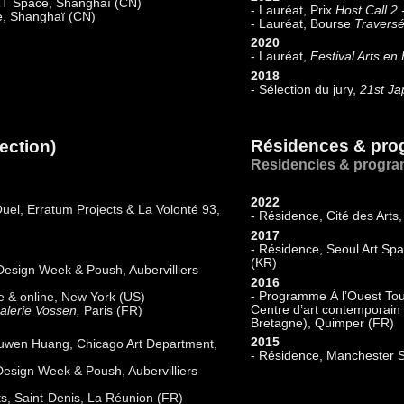
T Space, Shanghaï (CN)
- Lauréat, Prix
Host Call 2 
e, Shanghaï (CN)
- Lauréat, Bourse
Travers
2020
- Lauréat,
Festival Arts en
2018
- Sélection du jury,
21st Ja
Résidences & pr
lection)
Residencies & progr
2022
Quel, Erratum Projects & La Volonté 93,
- Résidence, Cité des Arts
2017
- Résidence, Seoul Art Sp
(KR)
Design Week & Poush, Aubervilliers
2016
- Programme À l’Ouest Toute
 & online, New York (US)
Centre d’art contemporain
alerie Vossen,
Paris (FR)
Bretagne), Quimper (FR)
2015
Yuwen Huang, Chicago Art Department,
- Résidence, Manchester S
Design Week & Poush, Aubervilliers
rts, Saint-Denis, La Réunion (FR)