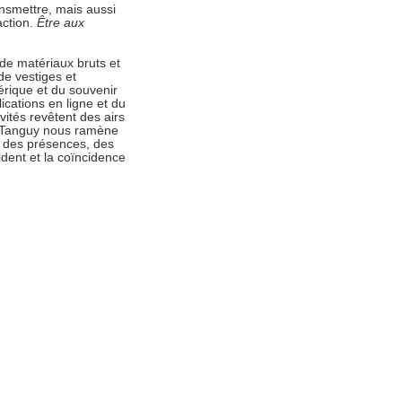
ansmettre, mais aussi
action.
Être aux
t de matériaux bruts et
de vestiges et
érique et du souvenir
ications en ligne et du
vités revêtent des airs
t Tanguy nous ramène
t des présences, des
cident et la coïncidence