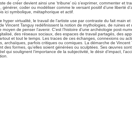
te de créer devient ainsi une ‘tribune’ où s’exprimer, commenter et tr
 générer, coder ou modéliser comme le versant positif d’une liberté d’
ois ici symbolique, métaphorique et actif.
hyper virtualité, le travail de l’artiste use par contraste du fait main e
e Vincent Tanguy redéfinissent la notion de mythologies, de ruines et 
 moyen de penser l’avenir. C’est l’histoire d’une archéologie post-num
italisé, des réseaux sociaux, des espaces de travail partagés, des appl
partout et tout le temps. Les traces de ces échanges, connexions ou acti
s, archaïques, parfois critiques ou comiques. La démarche de Vincen
t des formes, qu’elles soient générées ou sculptées. Ses œuvres son
el qui soulignent l’importance de la subjectivité, le désir d’impact, l’ac
ion.