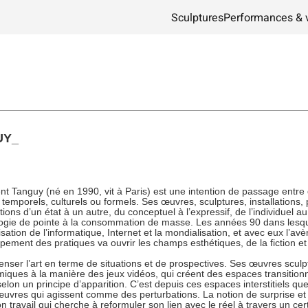
Sculptures
Performances & 
UY_
t Tanguy (né en 1990, vit à Paris) est une intention de passage entre
temporels, culturels ou formels. Ses œuvres, sculptures, installations
tions d’un état à un autre, du conceptuel à l’expressif, de l’individuel au 
logie de pointe à la consommation de masse. Les années 90 dans lesquel
ation de l’informatique, Internet et la mondialisation, et avec eux l’a
ement des pratiques va ouvrir les champs esthétiques, de la fiction et
nser l’art en terme de situations et de prospectives. Ses œuvres scul
miques à la manière des jeux vidéos, qui créent des espaces transition
lon un principe d’apparition. C’est depuis ces espaces interstitiels que 
 œuvres qui agissent comme des perturbations. La notion de surprise et
n travail qui cherche à reformuler son lien avec le réel à travers un c