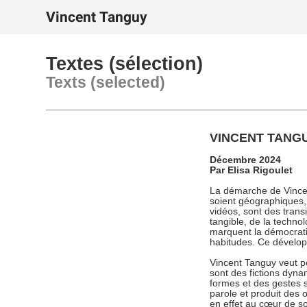
Vincent Tanguy
Textes (sélection)
Texts (selected)
VINCENT TANG
Décembre 2024
Par Elisa Rigoulet
La démarche de Vincen
soient géographiques, 
vidéos, sont des transi
tangible, de la techno
marquent la démocratis
habitudes. Ce développ
Vincent Tanguy veut pe
sont des fictions dyna
formes et des gestes se
parole et produit des
en effet au cœur de so