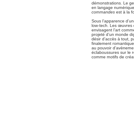
démonstrations. Le ges
en langage numérique,
commandes
est à la f
Sous l’apparence d’une 
low-tech. Les œuvres d
envisagent l’art comme
projeté d’un monde dig
désir d’accès à tout, 
finalement romantique
au pouvoir d’avènemen
éclaboussures sur le ré
comme motifs de créat