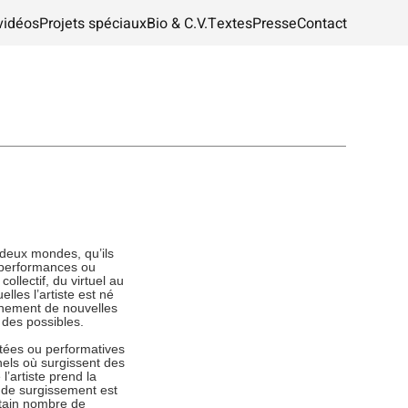
vidéos
Projets spéciaux
Bio & C.V.
Textes
Presse
Contact
 deux mondes, qu’ils
, performances ou
collectif, du virtuel au
les l’artiste est né
vènement de nouvelles
 des possibles.
ptées ou performatives
nels où surgissent des
l’artiste prend la
 de surgissement est
ertain nombre de